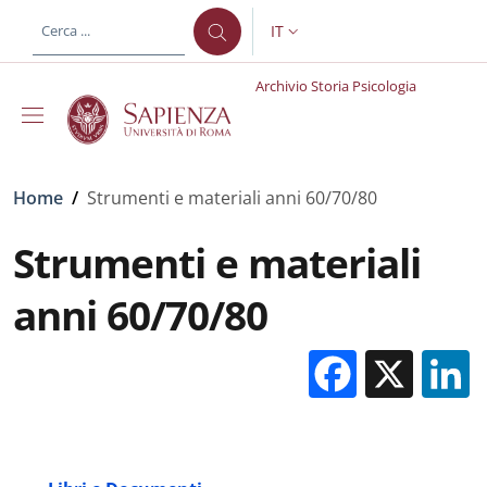
Salta al contenuto principale
Skip to footer content
IT
SELETTORE LINGUA: CURREN
Archivio Storia Psicologia
Briciole di pane
Home
/
Strumenti e materiali anni 60/70/80
Strumenti e materiali
anni 60/70/80
Facebo
X