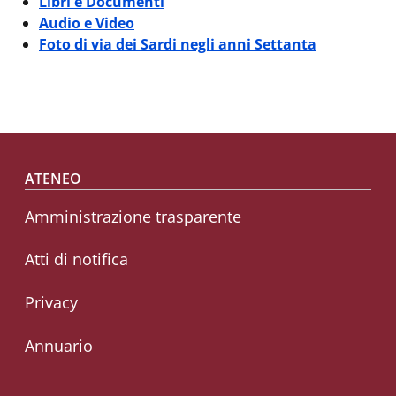
Libri e Documenti
Audio e Video
Foto di via dei Sardi negli anni Settanta
Footer menu
ATENEO
Amministrazione trasparente
Atti di notifica
Privacy
Annuario